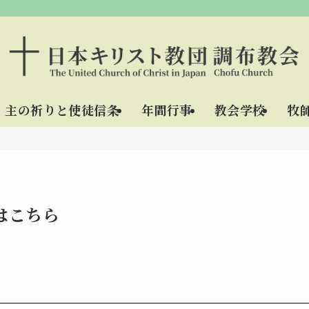
主の祈りと使徒信条
年間行事
教会学校
牧
はこちら